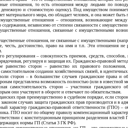
ные отношения, то есть отношения между людьми по поводу
т денежную и стоимостную оценку). Под имуществом понимаетс
ет материального мира, ею обладает человек, и она может быть п
имущественные отношения – отношения, возникающие между
о содержания, независимо от степени связанности с имуществе
ущественные отношения, связанные с имущественными возник
щественные отношения, не связанные с имущественными (наприм
е, честь, достоинство, право на имя и т.п. Эти отношения не
.
го регулирования – совокупность приемов, средств, способов,
рядочивая, регулируя и защищая их. Гражданско-правовой мето
е равенство сторон – равенство их правового положения,
 самостоятельном создании хозяйственных связей, в идентичных
воли сторон – в большинстве случаев гражданские права и об
оронам представлена возможность полностью (или в известной м
ная самостоятельность сторон – участники гражданского об
орым они участвуют в обороте и отвечают по обязательствам.
данских прав преимущественно в судебном порядке, если сторо
законом случаях защита гражданских прав производится и в ад
ный характер гражданско-правовой ответственности (ГПО) – об
ника. ГПО носит по общему правилу компенсационный характер
тветствии с конституционным принципом разделения властей ГП
одержащих нормы ГП (Статья 3 ГК РФ).
лируют имущественные отношения, но ГП – это стоимостные и