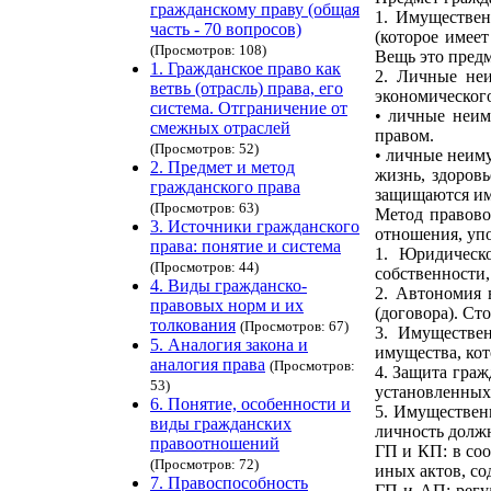
гражданскому праву (общая
1. Имуществен
часть - 70 вопросов)
(которое имее
(Просмотров: 108)
Вещь это предм
1. Гражданское право как
2. Личные не
ветвь (отрасль) права, его
экономическог
система. Отграничение от
• личные неим
смежных отраслей
правом.
(Просмотров: 52)
• личные неиму
2. Предмет и метод
жизнь, здоровь
гражданского права
защищаются им
(Просмотров: 63)
Метод правово
3. Источники гражданского
отношения, упо
права: понятие и система
1. Юридическо
(Просмотров: 44)
собственности,
4. Виды гражданско-
2. Автономия 
правовых норм и их
(договора). Ст
толкования
(Просмотров: 67)
3. Имуществен
5. Аналогия закона и
имущества, кот
аналогия права
(Просмотров:
4. Защита граж
53)
установленных 
6. Понятие, особенности и
5. Имуществен
виды гражданских
личность долж
правоотношений
ГП и КП: в соо
(Просмотров: 72)
иных актов, с
7. Правоспособность
ГП и АП: регу