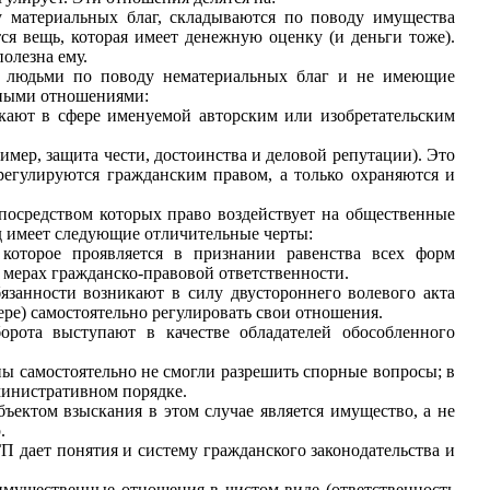
 материальных благ, складываются по поводу имущества
я вещь, которая имеет денежную оценку (и деньги тоже).
олезна ему.
 людьми по поводу нематериальных благ и не имеющие
нными отношениями:
ают в сфере именуемой авторским или изобретательским
ер, защита чести, достоинства и деловой репутации). Это
 регулируются гражданским правом, а только охраняются и
 посредством которых право воздействует на общественные
д имеет следующие отличительные черты:
 которое проявляется в признании равенства всех форм
 мерах гражданско-правовой ответственности.
язанности возникают в силу двустороннего волевого акта
ере) самостоятельно регулировать свои отношения.
орота выступают в качестве обладателей обособленного
ны самостоятельно не смогли разрешить спорные вопросы; в
министративном порядке.
ъектом взыскания в этом случае является имущество, а не
.
 дает понятия и систему гражданского законодательства и
мущественные отношения в чистом виде (ответственность