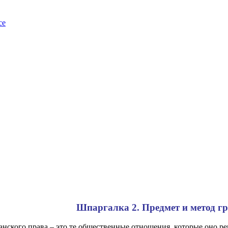
ce
Шпаргалка 2. Предмет и метод г
нского права – это те общественные отношения, которые оно ре