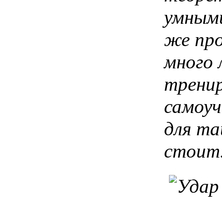
умными
же про
много 
тренир
самоуч
для та
стоит.