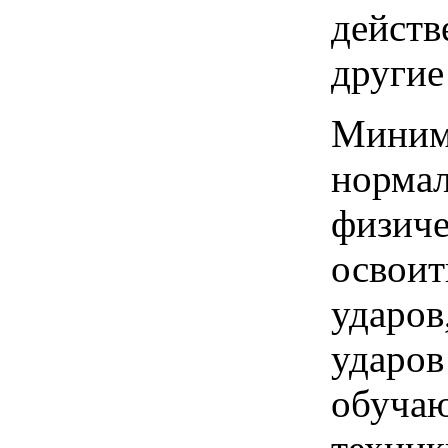
действ
други
Миним
норма
физич
освои
ударов
ударов
обучаю