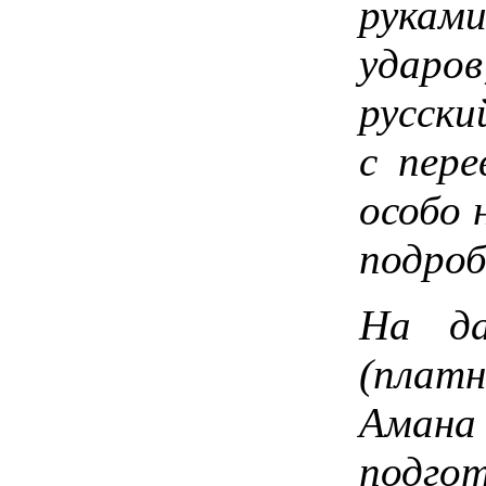
рукам
ударо
русски
с пере
особо 
подроб
На да
(платн
Амана
подгот