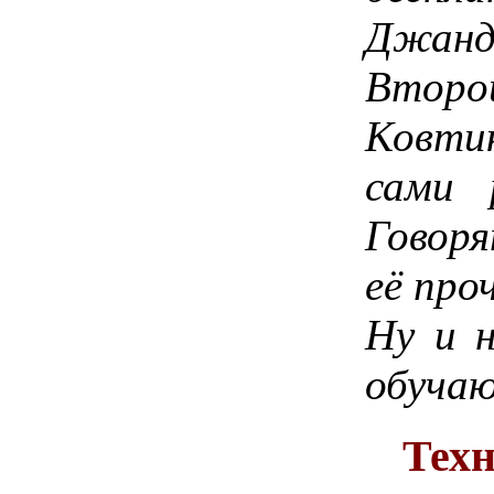
Джанд
Второй
Ковтик
сами 
Говоря
её про
Ну и н
обучаю
Техн