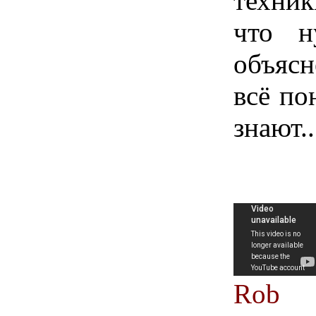
техник
что н
объясн
всё по
знают..
Rob