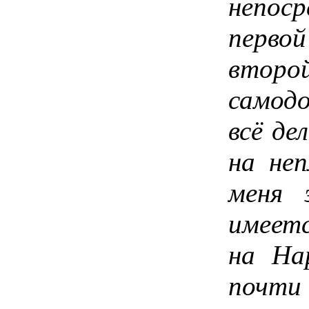
непоср
первой
второй
самодо
всё де
на неп
меня 
имеетс
на На
почти