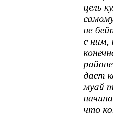
цель к
самому
не бей
с ним,
конечн
районе
даст к
муай т
начина
что ко