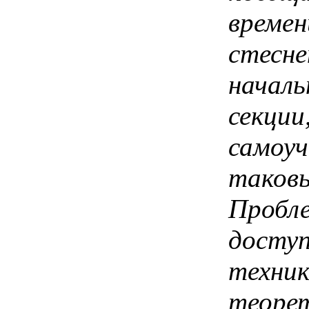
времен
стесне
началь
секции
самоуч
таковы
Пробле
доступ
техник
теорет