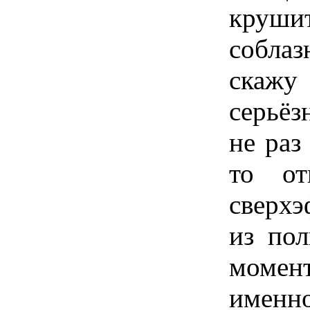
крушит
собла
скажу
серьёз
не раз
то от
сверхэ
из по
моме
имен