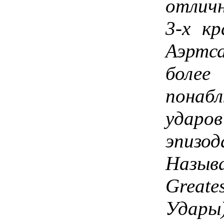
отлич
3-х к
Аэртс
более
понаб
ударов
эпизод
Назыв
Greate
Удары