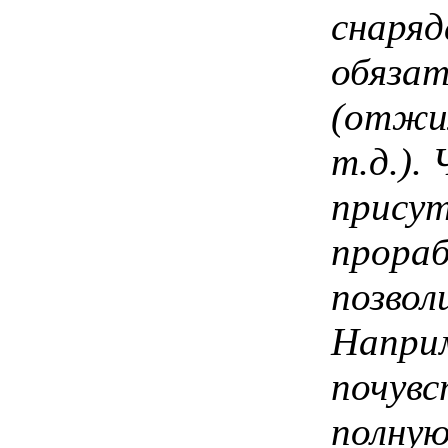
снаряд
обязат
(отжим
т.д.).
присут
прораб
позвол
Напри
почувс
полную