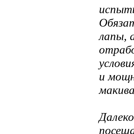
испыты
Обязат
лапы, 
отрабо
услови
и мощн
макива
Далек
посещ