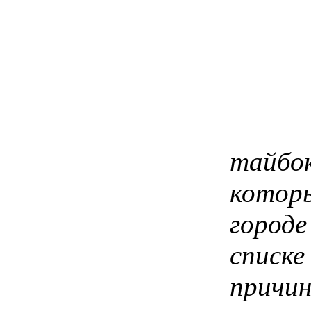
тайбо
которы
городе
списке
причи