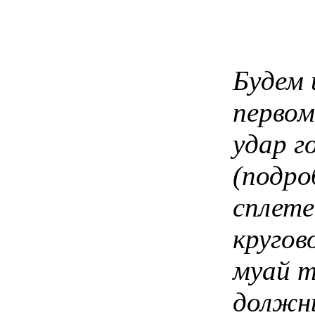
Будем 
первом
удар г
(подр
сплете
кругов
муай т
должны