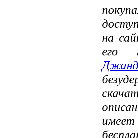
покупа
доступ
на сай
его 
Джан
безуд
скача
описан
имеет
беспл