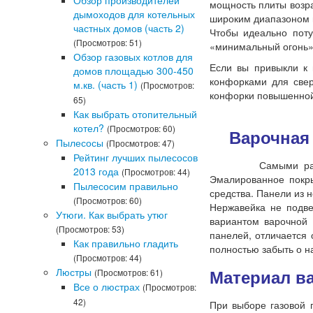
Обзор производителей
мощность плиты возра
дымоходов для котельных
широким диапазоном
частных домов (часть 2)
Чтобы идеально поту
(Просмотров: 51)
«минимальный огонь».
Обзор газовых котлов для
Если вы привыкли к 
домов площадью 300-450
конфорками для свер
м.кв. (часть 1)
(Просмотров:
конфорки повышенной 
65)
Как выбрать отопительный
котел?
(Просмотров: 60)
Варочная 
Пылесосы
(Просмотров: 47)
Рейтинг лучших пылесосов
Самыми ра
2013 года
(Просмотров: 44)
Эмалированное покр
Пылесосим правильно
средства. Панели из 
(Просмотров: 60)
Нержавейка не подв
Утюги. Как выбрать утюг
вариантом варочной 
(Просмотров: 53)
панелей, отличается 
Как правильно гладить
полностью забыть о н
(Просмотров: 44)
Люстры
Материал в
(Просмотров: 61)
Все о люстрах
(Просмотров:
42)
При выборе газовой 