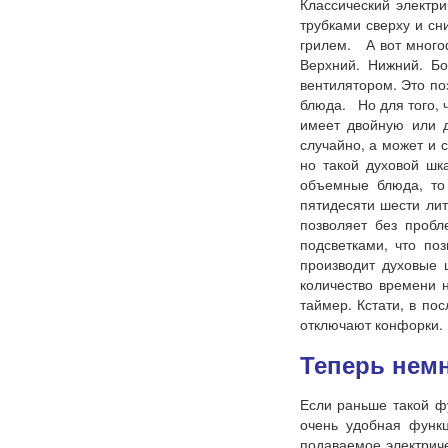
Классический элект
трубками сверху и сн
грилем. А вот много
Верхний. Нижний. Б
вентилятором. Это по
блюда. Но для того, 
имеет двойную или д
случайно, а может и 
но такой духовой шк
объемные блюда, то
пятидесяти шести ли
позволяет без проб
подсветками, что по
производит духовые 
количество времени 
таймер. Кстати, в по
отключают конфорки.
Теперь нем
Если раньше такой фу
очень удобная функц
подаваемое электричес