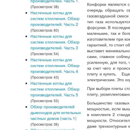
производителей. Часть 1.
Конфорки являются с
(Просмотров: 38)
очередь обращать с
Настенные котлы для
газовоздушной смеси 
систем отопления. Обзор
тип газа использует
производителей. Часть 2
форсунки. В последн
(Просмотров: 60)
маленькие, так и бол
Настенные котлы для
изготовителем при ко
систем отопления. Обзор
гарантией, то стоит 
производителей. Часть 3
выставит минимальное
(Просмотров: 54)
сами, главное соблю
Настенные котлы для
усиленную, для того,
систем отопления. Обзор
за счет чего и проис
производителей. Часть 4
плиту и купить. Еще
(Просмотров: 43)
электрические. Это хо
Настенные котлы для
При выборе плиты сто
систем отопления. Обзор
плиту, укомплектован
производителей. Часть 5
(Просмотров: 53)
Большинство газовых
Обзор производителей
мощностью, если выше
дымоходов для котельных
в комплекте 2 станд
частных домов (часть 1)
мощности. Относител
(Просмотров: 36)
даже трехконтурные к