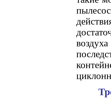
пылесос
действ
достато
воздуха
послед
контей
циклонн
Тр