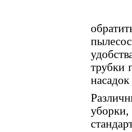
обратит
пылесо
удобст
трубки 
насадок
Различн
уборки,
стандар