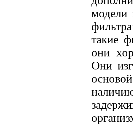
дополн
модели 
фильтра
такие ф
они хор
Они изг
основой
наличи
задержи
организ