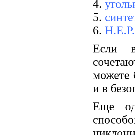
уголь
синте
Н.Е.Р
Если 
сочетаю
можете 
и в безо
Еще од
способо
циклон