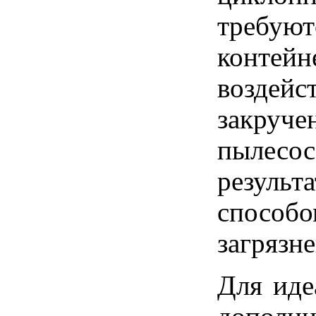
требуют
контей
воздейс
закруч
пылесос
резуль
способо
загрязне
Для иде