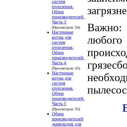
систем
отопления.
загрязне
Обзор
производителей.
Часть 3
Важно:
(Просмотров: 54)
Настенные
любого
котлы для
систем
отопления.
происхо
Обзор
производителей.
грязесб
Часть 4
(Просмотров: 43)
Настенные
необхо
котлы для
систем
пылесос
отопления.
Обзор
производителей.
Часть 5
(Просмотров: 53)
Обзор
производителей
дымоходов для