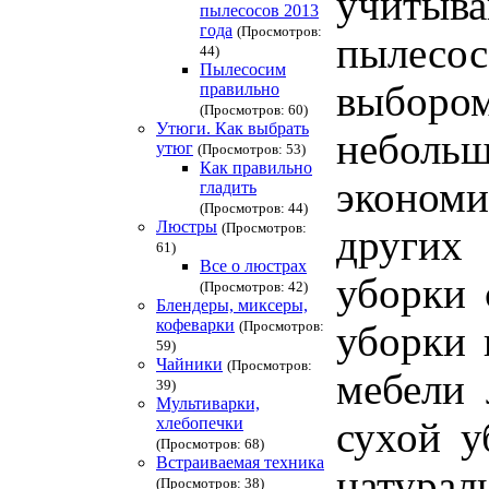
учитыв
пылесосов 2013
года
(Просмотров:
пылесо
44)
Пылесосим
выбором
правильно
(Просмотров: 60)
Утюги. Как выбрать
неболь
утюг
(Просмотров: 53)
Как правильно
эконом
гладить
(Просмотров: 44)
Люстры
(Просмотров:
других
61)
Все о люстрах
уборки 
(Просмотров: 42)
Блендеры, миксеры,
кофеварки
(Просмотров:
уборки 
59)
Чайники
(Просмотров:
мебели 
39)
Мультиварки,
хлебопечки
сухой у
(Просмотров: 68)
Встраиваемая техника
натурал
(Просмотров: 38)