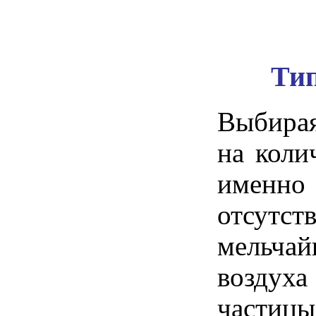
Тип
Выбирая
на коли
именно 
отсутс
мельчай
воздух
частицы