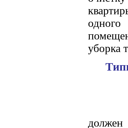
кварти
одного
помещен
уборка 
Тип
должен 