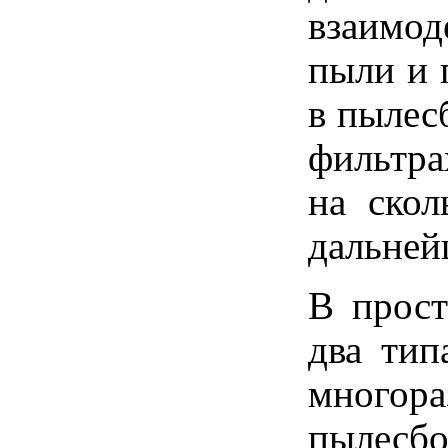
взаимод
пыли и 
в пылес
фильтра
на скол
дальней
В прост
два тип
многор
пылесбо