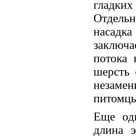
гладки
Отдель
насадк
заключ
потока 
шерсть 
незамен
питомцы
Еще оди
длина 