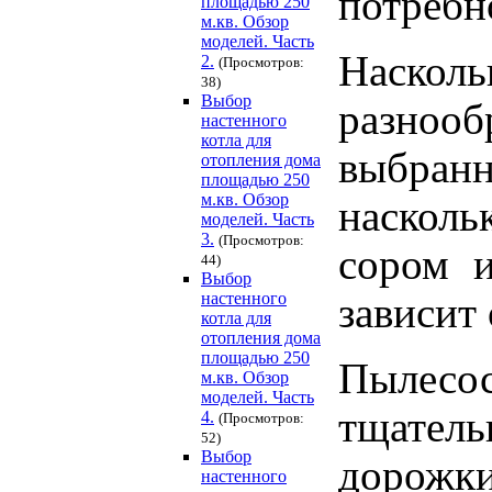
потребн
площадью 250
м.кв. Обзор
моделей. Часть
Наскол
2.
(Просмотров:
38)
Выбор
разнооб
настенного
котла для
выбран
отопления дома
площадью 250
м.кв. Обзор
насколь
моделей. Часть
3.
(Просмотров:
сором 
44)
Выбор
настенного
зависит
котла для
отопления дома
площадью 250
Пылесо
м.кв. Обзор
моделей. Часть
тщател
4.
(Просмотров:
52)
Выбор
дорожки
настенного