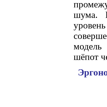
промеж
шума. 
уровен
соверше
модель 
шёпот ч
Эргоно