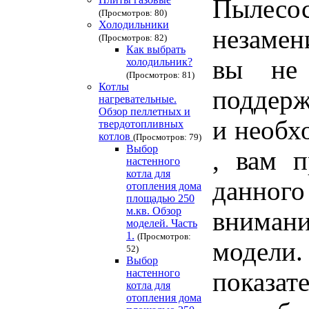
Пылес
(Просмотров: 80)
Холодильники
незамен
(Просмотров: 82)
Как выбрать
вы не 
холодильник?
(Просмотров: 81)
Котлы
поддерж
нагревательные.
Обзор пеллетных и
и необх
твердотопливных
котлов
(Просмотров: 79)
Выбор
, вам 
настенного
котла для
данного
отопления дома
площадью 250
м.кв. Обзор
внимани
моделей. Часть
1.
(Просмотров:
модели
52)
Выбор
настенного
показа
котла для
отопления дома