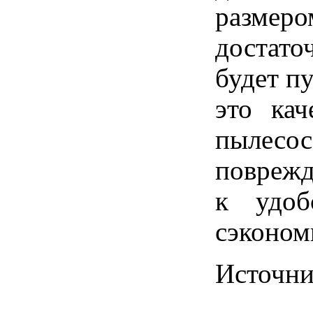
размер
достато
будет пу
это ка
пылес
поврежд
к удоб
сэконом
Источн