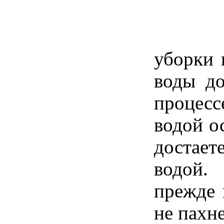
уборки 
воды д
процесс
водой о
достает
водой.
прежде 
не пахн