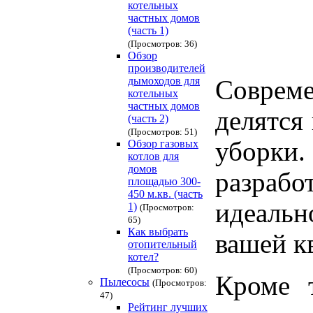
котельных
частных домов
(часть 1)
(Просмотров: 36)
Обзор
производителей
дымоходов для
Соврем
котельных
частных домов
делятся
(часть 2)
(Просмотров: 51)
уборки.
Обзор газовых
котлов для
домов
разрабо
площадью 300-
450 м.кв. (часть
идеальн
1)
(Просмотров:
65)
Как выбрать
вашей к
отопительный
котел?
(Просмотров: 60)
Кроме 
Пылесосы
(Просмотров:
47)
Рейтинг лучших