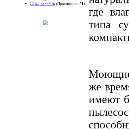
Стол заказов
(Просмотров: 51)
где вла
типа с
компакт
Моющие
же врем
имеют б
пылесо
способн