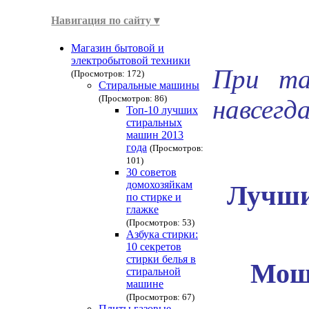
Навигация по сайту ▾
Магазин бытовой и
электробытовой техники
При та
(Просмотров: 172)
Стиральные машины
(Просмотров: 86)
навсегд
Топ-10 лучших
стиральных
машин 2013
года
(Просмотров:
101)
30 советов
домохозяйкам
Лучши
по стирке и
глажке
(Просмотров: 53)
Азбука стирки:
10 секретов
стирки белья в
Мощн
стиральной
машине
(Просмотров: 67)
Плиты газовые