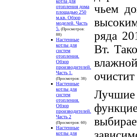
котла для
чьем д
отопления дома
площадью 250
м.кв. Обзор
высоким
моделей. Часть
5.
(Просмотров:
ряда 20
88)
Настенные
котлы для
Вт. Так
систем
отопления.
влажно
Обзор
производителей.
очистит
Часть 1.
(Просмотров: 38)
Настенные
котлы для
Лучшие 
систем
отопления.
функцие
Обзор
производителей.
Часть 2
выбира
(Просмотров: 60)
Настенные
зависим
котлы для