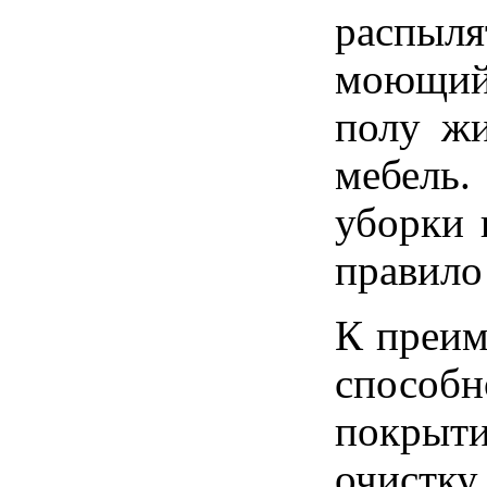
распыля
моющий 
полу жи
мебель
уборки 
правило
К преим
способ
покрыти
очистк