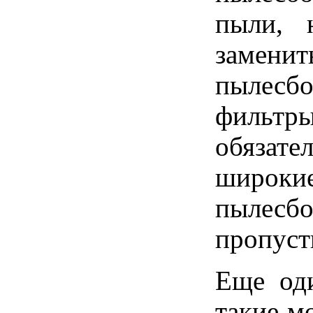
пыли, 
замени
пылесбо
фильтры
обязате
широк
пылесб
пропуст
Еще оди
такие м