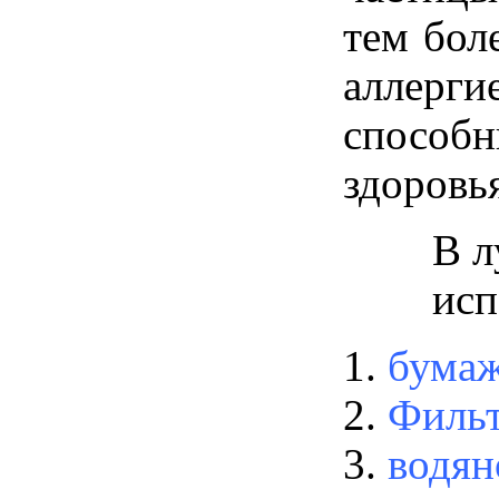
тем бол
аллерг
способн
здоровь
В л
исп
бума
Фильт
водян