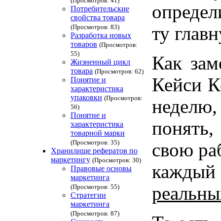
(Просмотров: 41)
определ
Потребительские
свойства товара
(Просмотров: 83)
ту главн
Разработка новых
товаров
(Просмотров:
55)
Как зам
Жизненный цикл
товара
(Просмотров: 62)
Кейси К
Понятие и
характеристика
упаковки
(Просмотров:
неделю
56)
Понятие и
понять,
характеристика
товарной марки
(Просмотров: 35)
свою ра
Хранилище рефератов по
маркетингу
(Просмотров: 30)
каждый 
Правовые основы
маркетинга
(Просмотров: 55)
реальны
Стратегии
маркетинга
(Просмотров: 87)