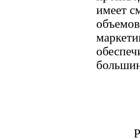
имеет с
объемо
маркети
обеспе
большин
Р