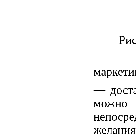
Рис
Для у
маркети
— доста
можно 
непосре
желания