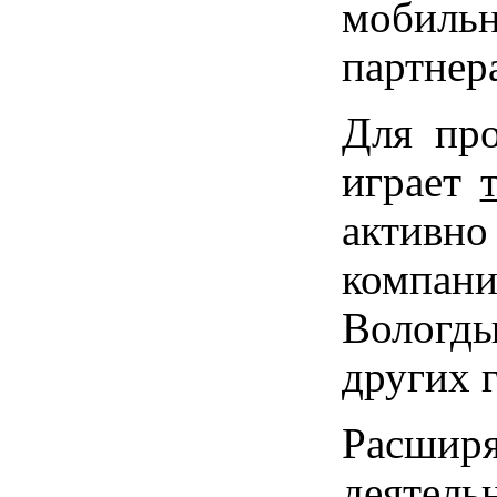
мобиль
партнер
Для про
играет
активн
компани
Вологды
других 
Расшир
деятел