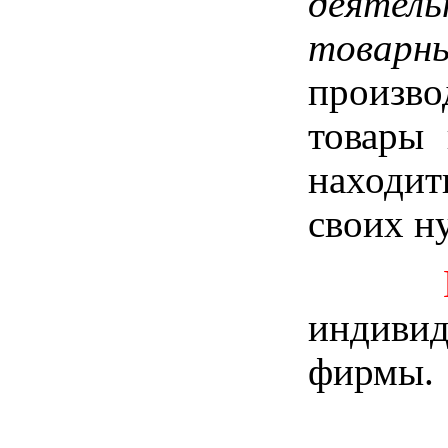
деятел
товар
произв
товары 
находит
своих н
индивид
фирмы.