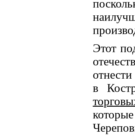
поскол
наилуч
произво
Этот по
отечес
отнести
в Кост
торгов
которые
Черепов