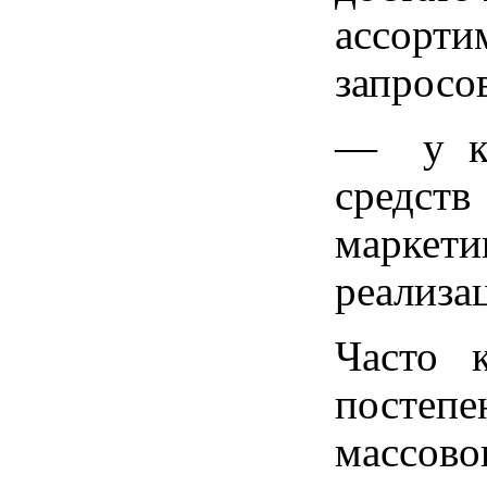
ассорт
запросо
— у ко
средст
маркети
реализа
Часто 
постепе
массов