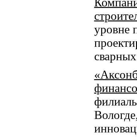
Компан
строите
уровне 
проекти
сварных
«Аксонб
финанс
филиаль
Вологд
иннов