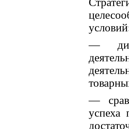
Страт
целесо
условий
— диве
деятел
деятел
товарны
— срав
успеха 
доста