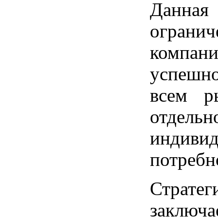
Данная 
огранич
компани
успешно
всем р
отдель
индивид
потребн
Стратег
заключ