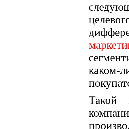
следующ
целево
диффер
маркети
сегмент
каком-л
покупат
Такой 
компан
произво