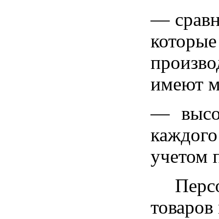
— сравн
которы
произв
имеют м
— высо
каждого
учетом 
Персона
товаров