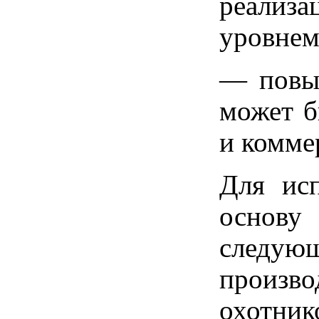
реализ
уровнем
— повыш
может б
и комме
Для исп
основу
следу
произво
охотник