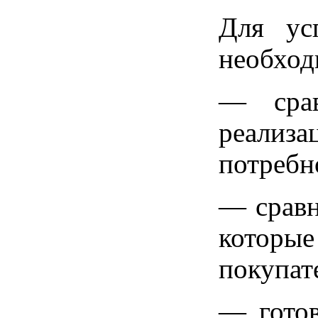
Для ус
необход
— срав
реали
потребн
— сравн
котор
покупат
— готов