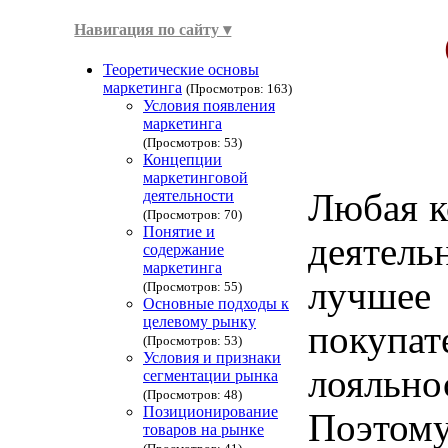
Навигация по сайту ▾
Теоретические основы
маркетинга
(Просмотров: 163)
Условия появления
маркетинга
(Просмотров: 53)
Концепции
маркетинговой
деятельности
Любая к
(Просмотров: 70)
Понятие и
деятел
содержание
маркетинга
лучшее
(Просмотров: 55)
Основные подходы к
целевому рынку
покупа
(Просмотров: 53)
Условия и признаки
лояльн
сегментации рынка
(Просмотров: 48)
Позиционирование
Поэтому
товаров на рынке