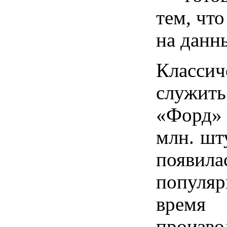
тем, чт
на данн
Класси
служить
«Форд» 
млн. шт
появила
популяр
время 
произво