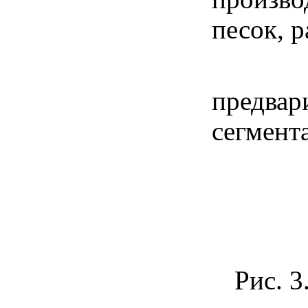
песок, р
Конце
предва
сегмента
Рис. 