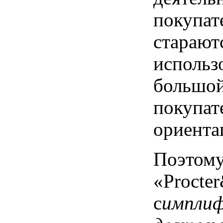
покупат
стара
использ
большой
покупат
ориента
Поэтом
«Procte
с
импли