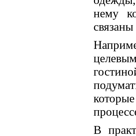
одежды,
нему к
связаны 
Наприм
целевы
гостино
подумат
которые
процесс
В практ