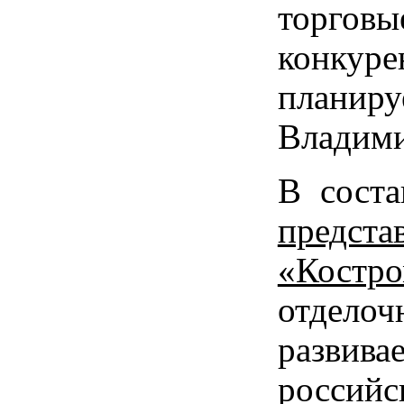
торгов
конкур
планиру
Владими
В соста
предс
«Костро
отдело
развива
россий