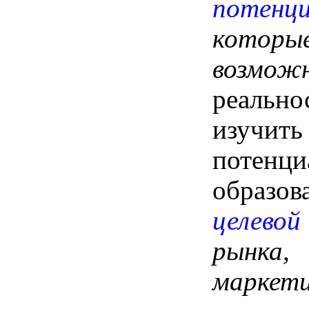
потенц
котор
возмож
реально
изучит
потенц
образо
целевой
рынка,
маркети