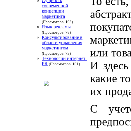
То есть
Сущность
современной
абстрак
концепции
маркетинга
(Просмотров: 193)
покупат
Язык рекламы
(Просмотров: 78)
маркети
Консультирование в
области управления
маркетингом
или тов
(Просмотров: 73)
Технологии интернет-
И здесь
PR
(Просмотров: 101)
какие т
их прод
С учет
предп