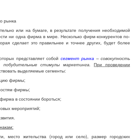
го рынка
льно или на бумаге, в результате получения необходимой
ести ни одна фирма в мире. Несколько фирм-конкурентов по-
орая сделает это правильнее и точнее других, будет более
оторых представляет собой
сегмент рынка
– совокупность
 и побудительные стимулы маркетинга.
При проведении
ствовать выделяемые сегменты:
ацию фирмы;
ностям фирмы;
 фирма в состоянии бороться;
говых мероприятий;
звития.
накам:
и, место жительства (город или село), размер городских