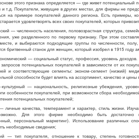
основе этого признака определяется — где живет потенциальный пок
и и т.д. Покупатели, живущие в других местах, для фирмы не пред
ься на примере покупателей данного региона. Есть примеры, ко
тарается удовлетворять всех своих покупателей, которых привозит
ский — численность населения, половозрастная структура, семе
ения, уже разделенного по первому признаку. При этом составл
есте, и выбираются подходящие группы по численности, полу, 
тся бритвенный станок для женщин, который изобрел в 1915 году а
кономический — социальный статус, профессия, уровень доходов. 
 запросов потенциальных покупателей в зависимости от их поку
ей и соответствующие сегменты: эконом-сегмент (низкий) меди
ельной способности будет влиять на ассортимент, качество и цены
-культурный — национальность, религиозные убеждения, уровен
эти особенности покупателей, при возможности сбора необходим
чтения потенциальных покупателей;
— личные качества, темперамент и характер, стиль жизни. Изуч
озможно. Для этого фирме необходимо быть достаточно и
анный, персональный маркетинг). Использование различных сп
ить необходимые сведения;
кий — тип покупателя, отношение к товару, степень готовност