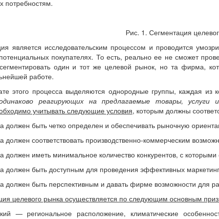
их потребностям.
Рис. 1. Сегментация целево
вляется исследовательским процессом и проводится умозрите
отенциальных покупателях. То есть, реально ее не сможет пров
сегментировать один и тот же целевой рынок, но та фирма, кот
ьнейшей работе.
этого процесса выделяются однородные группы, каждая из к
 одинаково реагирующих на предлагаемые товары, услуги
обходимо учитывать следующие условия
, которым должны соответ
ка должен быть четко определен и обеспечивать рыночную ориент
ка должен соответствовать производственно-коммерческим возмож
а должен иметь минимальное количество конкурентов, с которыми
ка должен быть доступным для проведения эффективных маркетин
а должен быть перспективным и давать фирме возможности для ра
ция целевого рынка осуществляется по следующим основным приз
ский — региональное расположение, климатические особенност