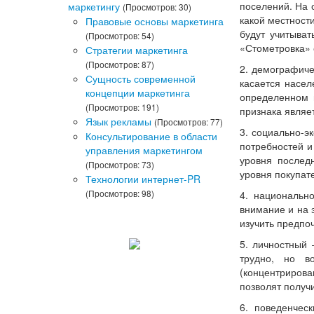
поселений. На 
маркетингу
(Просмотров: 30)
какой местност
Правовые основы маркетинга
будут учитыват
(Просмотров: 54)
«Стометровка» с
Стратегии маркетинга
(Просмотров: 87)
2. демографиче
Сущность современной
касается насел
концепции маркетинга
определенном м
(Просмотров: 191)
признака являе
Язык рекламы
(Просмотров: 77)
3. социально-э
Консультирование в области
потребностей и
управления маркетингом
уровня последн
(Просмотров: 73)
уровня покупат
Технологии интернет-PR
(Просмотров: 98)
4. национально
внимание и на 
изучить предпо
5. личностный 
трудно, но в
(концентриров
позволят получ
6. поведенчес