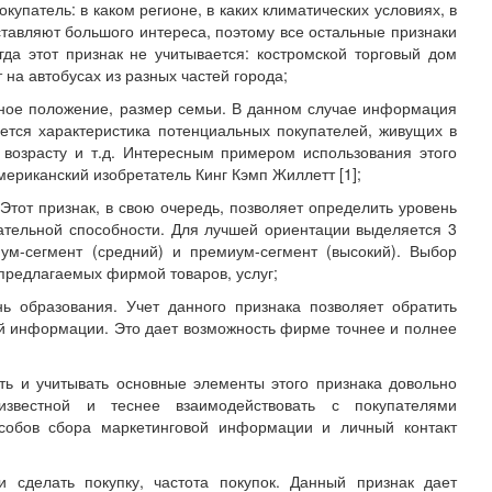
упатель: в каком регионе, в каких климатических условиях, в
ставляют большого интереса, поэтому все остальные признаки
гда этот признак не учитывается: костромской торговый дом
 на автобусах из разных частей города;
йное положение, размер семьи. В данном случае информация
яется характеристика потенциальных покупателей, живущих в
возрасту и т.д. Интересным примером использования этого
мериканский изобретатель Кинг Кэмп Жиллетт [1];
Этот признак, в свою очередь, позволяет определить уровень
пательной способности. Для лучшей ориентации выделяется 3
ум-сегмент (средний) и премиум-сегмент (высокий). Выбор
 предлагаемых фирмой товаров, услуг;
ь образования. Учет данного признака позволяет обратить
ой информации. Это дает возможность фирме точнее и полнее
ать и учитывать основные элементы этого признака довольно
звестной и теснее взаимодействовать с покупателями
особов сбора маркетинговой информации и личный контакт
и сделать покупку, частота покупок. Данный признак дает