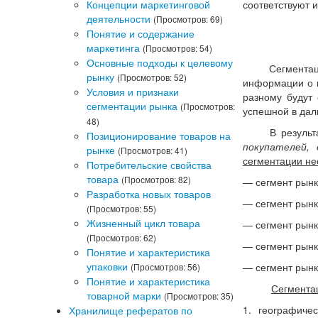
Концепции маркетинговой
соответствуют 
деятельности
(Просмотров: 69)
Понятие и содержание
маркетинга
(Просмотров: 54)
Основные подходы к целевому
Сегментация я
рынку
(Просмотров: 52)
информации о п
Условия и признаки
разному будут 
сегментации рынка
(Просмотров:
успешной в дал
48)
В результате 
Позиционирование товаров на
покупателей,
рынке
(Просмотров: 41)
сегментации не
Потребительские свойства
товара
(Просмотров: 82)
—
сегмент рын
Разработка новых товаров
—
сегмент рын
(Просмотров: 55)
Жизненный цикл товара
—
сегмент рынк
(Просмотров: 62)
—
сегмент рын
Понятие и характеристика
упаковки
—
сегмент рынк
(Просмотров: 56)
Понятие и характеристика
Сегмента
товарной марки
(Просмотров: 35)
1. географиче
Хранилище рефератов по