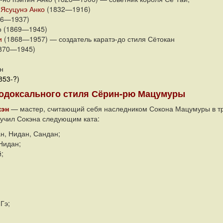
 Ясуцунэ Анко
(1832—1916)
66—1937)
о (1869—1945)
и
(1868—1957) — создатель каратэ-до стиля Сётокан
870—1945)
н
853-?)
одоксального стиля Сёрин-рю Мацумуры
кэн
— мастер, считающий себя наследником Сокона Мацумуры в тре
учил Сокэна следующим ката:
н, Нидан, Сандан;
Нидан;
;
Гэ;