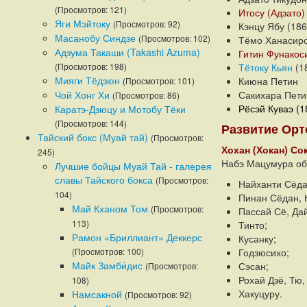
(Просмотров: 121)
Итосу (Адзато)
Яги Мэйтоку
(Просмотров: 92)
Кэнцу Ябу (18
Масанобу Синдзе
(Просмотров: 102)
Тёмо Ханасир
Адзума Такаши (Takashi Azuma)
Гитин Фунакос
(Просмотров: 198)
Тётоку Кьян
(1
Мияги Тёдзюн
Киюна Петин
(Просмотров: 101)
Чой Хонг Хи
Сакихара Пети
(Просмотров: 86)
Рёсэй Куваэ (1
Каратэ-Дзюцу и Мотобу Тёки
(Просмотров: 144)
Развитие Орт
Тайский бокс (Муай тай)
(Просмотров:
Хохан (Хокан) Со
245)
Набэ Мацумура об
Лучшие бойцы Муай Тай - галерея
славы Тайского бокса
(Просмотров:
Найханти Сёда
104)
Пинан Сёдан, 
Май Кханом Том
(Просмотров:
Пассай Сё, Дай
113)
Тинто;
Рамон «Бриллиант» Деккерс
Кусанку;
(Просмотров: 100)
Годзюсихо;
Майк Замби́дис
Сэсан;
(Просмотров:
Рохай Дзё, Тю, 
108)
Хакуцуру.
Намсакной
(Просмотров: 92)