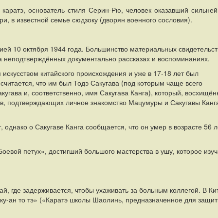
р каратэ, основатель стиля Серин-Рю, человек оказавший сильне
ри, в известной семье сюдзоку (дворян военного сословия).
й 10 октября 1944 года. Большинство материальных свидетельст
а неподтверждённых документально рассказах и воспоминаниях.
скусством китайского происхождения и уже в 17-18 лет был
считается, что им был Тодэ Сакугава (под которым чаще всего
акугава и, соответственно, имя Сакугава Канга), который, восхищё
ов, подтверждающих личное знакомство Мацумуры и Сакугавы Канг
однако о Сакугаве Канга сообщается, что он умер в возрасте 56 л
евой петух», достигший большого мастерства в ушу, которое изу
й, где задерживается, чтобы ухаживать за больным коллегой. В Ки
ку-ан то тэ» («Каратэ школы Шаолинь, предназначенное для защи