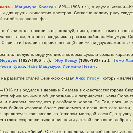
ри-тэ
-
Мацумура Косаку
(1829—1898 г.г.), в другом чтении—К
 и для других окинавских мастеров. Согласно целому ряду свиде
ей китайского цюань-фа.
тэ были столь похожи, что, пожалуй, никто, кроме самих основа
алось в том, что они находились в разных районах. Мацумура Со
 Сюри-тэ и Томари-тэ произошло ещё при жизни двух знаменитых 
спитал целую плеяду учеников, которые сумели создать характер
 Ясуцуне
(1827-1906 г.г.),
Ябу Кэнцу
(1866-1937 г.г.),
Тёмо Ха
Рёсэй Куваэ
,
Набэ Мацумура
,
Исиминэ Петин
.
 на развитие стилей Сёрин-рю оказал
Анко Итосу
, который являет
1916 г.г.) родился в деревне Ямагава в окрестностях города Сю
ится официальным и общепризнанным патриархом школы Сюри-тэ. Х
м и писарем последнего рюкюйского короля Сё Тая, пока не р
ских бойцов человека более уважаемого и овеянного легендами,
о предплечья сравнивали со "стволом молодой сосны", а грудную
 его глаза сохраняли выражение почти детской наивности, доброты 
н здоровых амбиций. Он четко определил для себя конечную цель