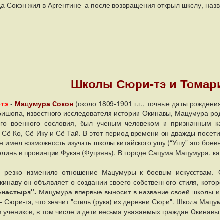
да Сокэн жил в Аргентине, а после возвращения открыл школу, н
Школы Сюри-тэ и Томари
тэ
-
Мацумура Сокон
(около 1809-1901 г.г., точные даты рождени
ишопа, известного исследователя истории Окинавы, Мацумура род
ого военного сословия, был ученым человеком и признанным 
 Сё Ко, Сё Ику и Сё Тай. В этот период времени он дважды посет
н имел возможность изучать школы китайского ушу (“Ушу” это боевы
линь в провинции Фукэн (Фуцзянь). В городе Сацума Мацумура, ка
 резко изменило отношение Мацумуры к боевым искусствам. О
инаву он объявляет о создании своего собственного стиля, кото
настыря".
Мацумура впервые выносит в название своей школы и
Сюри-тэ, что значит "стиль (рука) из деревни Сюри". Школа Мацу
в учеников, в том числе и дети весьма уважаемых граждан Окинавы