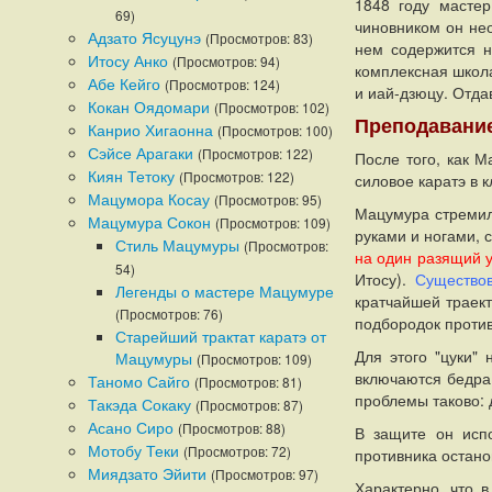
1848 году мастер
69)
чиновником он не
Адзато Ясуцунэ
(Просмотров: 83)
нем содержится н
Итосу Анко
(Просмотров: 94)
комплексная школа
Абе Кейго
(Просмотров: 124)
и иай-дзюцу. Отда
Кокан Оядомари
(Просмотров: 102)
Преподавание
Канрио Хигаонна
(Просмотров: 100)
Сэйсе Арагаки
(Просмотров: 122)
После того, как 
Киян Тетоку
(Просмотров: 122)
силовое каратэ в 
Мацумора Косау
(Просмотров: 95)
Мацумура стремил
Мацумура Сокон
(Просмотров: 109)
руками и ногами, 
Стиль Мацумуры
(Просмотров:
на один разящий у
54)
Итосу)
.
Существов
Легенды о мастере Мацумуре
кратчайшей траек
(Просмотров: 76)
подбородок против
Старейший трактат каратэ от
Для этого "цуки"
Мацумуры
(Просмотров: 109)
включаются бедра 
Таномо Сайго
(Просмотров: 81)
проблемы таково: 
Такэда Сокаку
(Просмотров: 87)
Асано Сиро
(Просмотров: 88)
В защите он исп
Мотобу Теки
(Просмотров: 72)
противника остано
Миядзато Эйити
(Просмотров: 97)
Характерно, что 