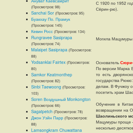
Ануват Каевсамрит
С 1920 по 1952 го
(Просмотров: 98)
Сёрин-рю).
Sanchai Sor
(Просмотров: 95)
Буакхау По. Прамук
(Просмотров: 145)
Кевин Росс
(Просмотров: 134)
Rungravee Sasiprapa
Могила Мацумуры
(Просмотров: 74)
Malaipet Sasiprapa
(Просмотров:
88)
Yodsanklai Fairtex
Основатель
Сюри-
(Просмотров:
По версии Марка Б
80)
то есть дворянск
Samkor Keatmonthep
государства Рюкю:
(Просмотров: 82)
делам. В Фучжоу о
Sinbi Taewoong
(Просмотров:
посетить храм Шао
103)
Soren Воздушный Monkongton
Обучение в Китае
(Просмотров: 66)
возвращении на Ок
Sagatpetch
(Просмотров: 78)
Шаолиньского мо
Джон Уэйн Парр
(Просмотров:
Мацумуры проще – 
88)
несколько десятко
Lamsongkram Chuwattana