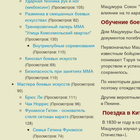
Ударная техника рук и ног
Мацумура Сокон 
(кикбоксинг)
(Просмотров: 105)
влияние на то кар
Разминка в смешанных боевых
искусствах
(Просмотров: 82)
Обучение бое
Тренировочный лагерь ММА
Дом Мацумуры был
"Улица Комсомольский квартал"
документов погибл
(Просмотров: 130)
Внутриклубные соревнования
Первоначальо Ма
(Просмотров: 110)
известным бойцом,
Кинозал боевых искусств
понимают Тэруя ти
(Просмотров: 69)
упорством и успех
Безопасность при занятиях ММА
сохранилось.
(Просмотров: 110)
По некоторым данн
Мастера боевых искусств
(Просмотров:
поэтому отождеств
90)
Брюс Ли
Другим вероятным 
(Просмотров: 111)
в Пекине.
Чак Норрис
(Просмотров: 96)
Фунакоси Гитин - основатель
Поездка в Ки
стиля сетокан каратэ
(Просмотров:
В 1830-м году в с
128)
Мацумура изучал у
Семья Гитина Фунакоси
Отечества»).
(Просмотров: 74)