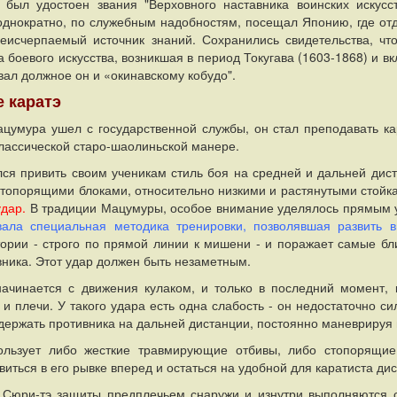
 был удостоен звания "Верховного наставника воинских искусс
однократно, по служебным надобностям, посещал Японию, где отд
еисчерпаемый источник знаний. Сохранились свидетельства, чт
 боевого искусства, возникшая в период Токугава (1603-1868) и вк
вал должное он и «окинавскому кобудо".
 каратэ
Мацумура ушел с государственной службы, он стал преподавать к
классической старо-шаолиньской манере.
ся привить своим ученикам стиль боя на средней и дальней ди
стопорящими блоками, относительно низкими и растянутыми стойк
дар.
В традиции Мацумуры, особое внимание уделялось прямым у
ала специальная методика тренировки, позволявшая развить в
тории - строго по прямой линии к мишени - и поражает самые бл
ника. Этот удар должен быть незаметным.
 начинается с движения кулаком, и только в последний момент, 
и плечи. У такого удара есть одна слабость - он недостаточно с
держать противника на дальней дистанции, постоянно маневрируя 
ользует либо жесткие травмирующие отбивы, либо стопорящие
виться в его рывке вперед и остаться на удобной для каратиста ди
в Сюри-тэ защиты предплечьем снаружи и изнутри выполняются 