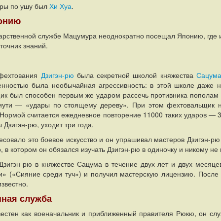
ры по ушу был
Хи Хуа
.
понию
арственной службе Мацумура неоднократно посещал Японию, где и
точник знаний.
 фехтования
Дзигэн-рю
была секретной школой княжества
Сацум
енностью была необычайная агрессивность: в этой школе даже н
ик был способен первым же ударом рассечь противника пополам и
иути — «удары по стоящему дереву». При этом фехтовальщик 
Нормой считается ежедневное повторение 11000 таких ударов — 3
 Дзигэн-рю, уходит три года.
совало это боевое искусство и он упрашивал мастеров Дзигэн-рю
, в котором он обязался изучать Дзигэн-рю в одиночку и никому не 
зигэн-рю в княжестве Сацума в течение двух лет и двух месяцев
и» («Сияние среди туч») и получил мастерскую лицензию. После 
известно.
нная служба
естен как военачальник и приближенный правителя Рюкю, он слу