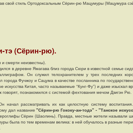
азвав свой стиль Ортодоксальным Сёрин-рю Мацумуры (Мацумура сэ
-тэ (Сёрин-рю).
я и смерти неизвестны).
ился в деревне Ямагава близ города Сюри в известной семье сидз
каллиграфом. Он служил телохранителем у трех последних кор
ил города Фучжоу и Сацума в качестве посланника по государстве
е искусства Китая, часто называемые “Кунг-Фу”) и даже изыскал в
к говорят, познакомился с системой фехтования мечом Дзигэн Рю.
н начал рассматривать их как целостную систему воспитания
рому дал название
"Сёрин-рю Гококу-ан-тодэ" - "Танское искус
ероглифы Сёрин (Шаолинь). Правда, местные жители называли ш
муры была по тем временам велика: в ней обучалось в разные пер
.