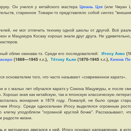
оруку. Он учился у китайского мастера
Цюань Цзя
(или Чжуан Ц
тельств, старинное Томари-тэ представляло собой синтез "внешни
телей, не мог отличить технику одной школы от другой. Всё разл
кон и Мацумура Косаку хорошо знали друг друга. Не удивительно,
мастеров.
ный облик окинава-тэ. Среди его последователей:
Итосу Анко
(1
насиро
(1869—1945 г.г.),
Тётоку Кьян
(1870-1945 г.г.),
Киюна Пе
ся основателем того, что часто называют «современное каратэ».
ри и с малых лет обучался каратэ у Сокона Мацумуры, и после см
орошо зная как китайскую, так и японскую классическую литерат
аспалась монархия в 1879 году. Пожалуй, не было среди стар
 чем Итосу. Среди односельчан Итосу выделялся огромным рост
 клетку уподобляли "огромной круглой бочке". Рассказывают, чт
и радости жизни.
 и методично двигался к ней. Итосу основал направление, в кот