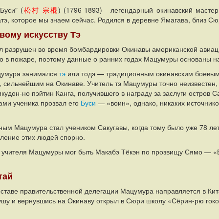
"Буси"
(
松村 宗棍
)
(1796-1893) - легендарный окинавский масте
атэ, которое мы знаем сейчас. Родился в деревне Ямагава, близ Сю
вому искусству
Тэ
 разрушен во время бомбардировки Окинавы американской авиацие
о в пожаре, поэтому данные о ранних годах Мацумуры основаны н
цумура занимался
тэ
или тодэ — традиционным окинавским боевым и
 сильнейшим на Окинаве. Учитель тэ Мацумуры точно неизвестен, 
кудон-но пэйтин Канга, получившего в награду за заслуги остров С
ами ученика прозвал его
Буси
— «воин», однако, никаких источник
ым Мацумура стал учеником Сакугавы, когда тому было уже 78 лет, 
ление этих людей спорно.
учителя Мацумуры мог быть Макабэ Тёкэн по прозвищу Сямо — «Бо
тай
оставе правительственной делегации Мацумура направляется в Кита
шу и вернувшись на Окинаву открыл в Сюри школу «Сёрин-рю гоко