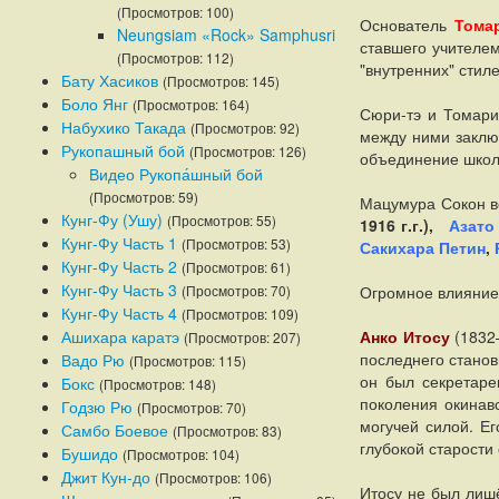
(Просмотров: 100)
Основатель
Тома
Neungsiam «Rock» Samphusri
ставшего учителем
(Просмотров: 112)
"внутренних" стил
Бату Хасиков
(Просмотров: 145)
Боло Янг
(Просмотров: 164)
Сюри-тэ и Томари-
Набухико Такада
(Просмотров: 92)
между ними заключ
Рукопашный бой
(Просмотров: 126)
объединение школ
Видео Рукопа́шный бой
(Просмотров: 59)
Мацумура Сокон во
Кунг-Фу (Ушу)
(Просмотров: 55)
1916 г.г.),
Азато
Кунг-Фу Часть 1
(Просмотров: 53)
Сакихара Петин
,
Кунг-Фу Часть 2
(Просмотров: 61)
Кунг-Фу Часть 3
(Просмотров: 70)
Огромное влияние
Кунг-Фу Часть 4
(Просмотров: 109)
Ашихара каратэ
Анко Итосу
(1832—
(Просмотров: 207)
последнего станов
Вадо Рю
(Просмотров: 115)
он был секретаре
Бокс
(Просмотров: 148)
поколения окинав
Годзю Рю
(Просмотров: 70)
могучей силой. Ег
Самбо Боевое
(Просмотров: 83)
глубокой старости
Бушидо
(Просмотров: 104)
Джит Кун-до
(Просмотров: 106)
Итосу не был лишё