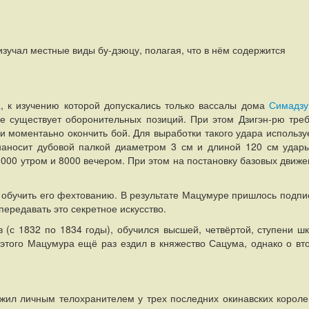
зучал местные виды бу-дзюцу, полагая, что в нём содержится
а
, к изучению которой допускались только вассалы дома
Симадзу
е существует оборонительных позиций. При этом Дзигэн-рю треб
 моментаьно окончить бой. Для выработки такого удара использу
наносит дубовой палкой диаметром 3 см и длиной 120 см удар
000 утром и 8000 вечером. При этом на постановку базовых движе
 обучить его фехтованию. В результате Мацумуре пришлось подпи
передавать это секретное искусство.
 (с 1832 по 1834 годы), обучился высшей, четвёртой, ступени ш
этого Мацумура ещё раз ездил в княжество Сацума, однако о вт
жил личным телохранителем у трех последних окинавских короле