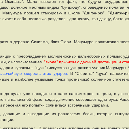
тв Окинавы". Мало известен тот факт, что будучи государстве
авал должное местным видам "бу-дзюцу", справедливо полагая, ч
о Мацумура прошел стажировку в школе "Дзигэн-рю".
"Дзигэн-р
лючает в себя несколько разделов - дзю-дзюцу, кэн-дзюцу, батто-д
аратэ в деревне Сикияма, близ Сюри. Мацумура практиковал жест
станции с преобладанием молниеносных дальнобойных прямых уд
ами, с использованием
"входа" прыжком с дальней дистанции и ста
дарам кулаком – "цуки"
(искусство цуки развил ученик Мацумуры 
ысочайшую скорость этих ударов.
В "Сюри-тэ" "цуки" наноситс
изкие и наиболее уязвимые точки противника: солнечное сплетен
когда кулак уже находится в паре сантиметров от цели, в движ
илен в начальной фазе, когда движение совершает одна рука. Реш
и пресекая его попытки сблизиться встречными ударами.
, давящие и выводящие из равновесия блоки, которые вынуж
станции.
с нажимом вперед. В правильном исполнении они не только отв