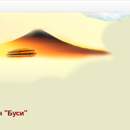
 "Буси"