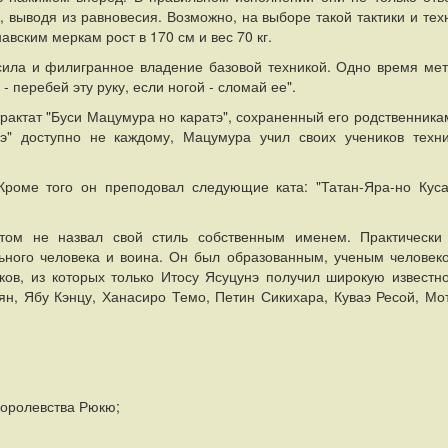
, выводя из равновесия. Возможно, на выборе такой тактики и тех
вским меркам рост в 170 см и вес 70 кг.
сила и филигранное владение базовой техникой. Одно время ме
 перебей эту руку, если ногой - сломай ее".
актат "Буси Мацумура но каратэ", сохраненный его родственника
Тэ" доступно не каждому, Мацумура учил своих учеников техн
Кроме того он преподовал следующие ката: "Татан-Яра-но Куса
том не назвал свой стиль собственным именем. Практически
ьного человека и воина. Он был образованным, ученым человек
в, из которых только Итосу Ясуцунэ получил широкую известно
ян, Ябу Кэнцу, Ханасиро Темо, Петин Сикихара, Куваэ Ресой, Мо
королевства Рюкю;