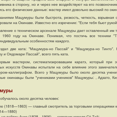
вника в сторону, но и через нее воздействуют на его позвоночник
сь его физические данные: мастер имел довольно высокий по окина
аниями Мацумуры были быстрота, резкость, четкость, взрывная 
вали на Окинаве. Известно его изречение: "Если тебя бьют рукой -
вление о техническом арсенале Мацумуры дает оставленный им тр
 1960 году на Окинаве. Понимая, что постичь все техники "
индивидуальным особенностям каждого.
дал две ката: "Мацумура-но Пассай" и "Мацумура-но Тинто". 
у и Оядомари Пассай", всего пять ката.
рвым мастером, систематизировавшим каратэ, который при э
ых искусств Окинавы испытали на себе влияние этого замечател
ром-каллиграфом. Всего у Мацумуры было около десятка ученико
ные окинавцы были "учениками учеников" Мацумуры: , Адзато, Ки
умуры
обучалось около десятка человек:
тю (1818—1863) — главный смотритель за торговыми операциями 
814—1880)
н-но пэйтин Анко (1828—1906) — советник короля Сё Тай;