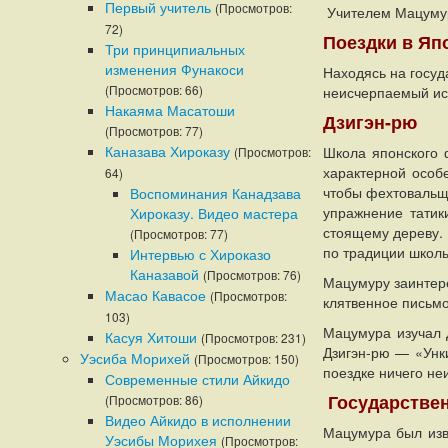
Первый учитель
(Просмотров:
Учителем Мацуму
72)
Поездки в Я
Три принципиальных
изменения Фунакоси
Находясь на госуд
(Просмотров: 66)
неисчерпаемый ис
Накаяма Масатоши
Дзигэн-рю
(Просмотров: 77)
Каназава Хироказу
Школа японского
(Просмотров:
характерной особ
64)
чтобы фехтовальщ
Воспоминания Канадзава
упражнение татик
Хироказу. Видео мастера
стоящему дереву. 
(Просмотров: 77)
по традиции школы
Интервью с Хироказо
Каназавой
(Просмотров: 76)
Мацумуру заинтере
Масао Кавасое
(Просмотров:
клятвенное письмо
103)
Мацумура изучал Д
Касуя Хитоши
(Просмотров: 231)
Дзигэн-рю — «Унк
Уэсиба Морихей
(Просмотров: 150)
поездке ничего не
Современные стили Айкидо
Государстве
(Просмотров: 86)
Видео Айкидо в исполнении
Мацумура был изв
Уэсибы Морихея
(Просмотров: