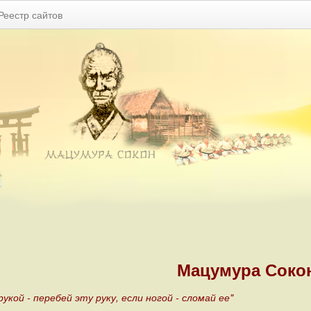
Реестр сайтов
Мацумура Сокон
укой - перебей эту руку, если ногой - сломай ее"