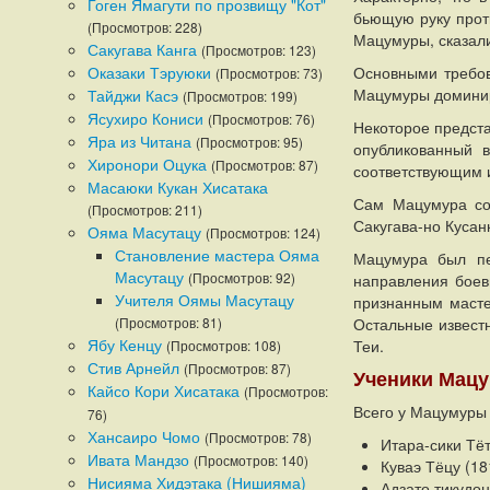
Гоген Ямагути по прозвищу "Кот"
бьющую руку проти
(Просмотров: 228)
Мацумуры, сказали
Сакугава Канга
(Просмотров: 123)
Оказаки Тэруюки
Основными требов
(Просмотров: 73)
Мацумуры доминиро
Тайджи Касэ
(Просмотров: 199)
Ясухиро Кониси
(Просмотров: 76)
Некоторое предста
Яра из Читана
(Просмотров: 95)
опубликованный в
Хиронори Оцука
(Просмотров: 87)
соответствующим 
Масаюки Кукан Хисатака
Сам Мацумура соз
(Просмотров: 211)
Сакугава-но Кусанк
Ояма Масутацу
(Просмотров: 124)
Становление мастера Ояма
Мацумура был пе
Масутацу
(Просмотров: 92)
направления боев
Учителя Оямы Масутацу
признанным масте
(Просмотров: 81)
Остальные извест
Ябу Кенцу
Теи.
(Просмотров: 108)
Стив Арнейл
(Просмотров: 87)
Ученики Мац
Кайсо Кори Хисатака
(Просмотров:
Всего у Мацумуры 
76)
Хансаиро Чомо
(Просмотров: 78)
Итара-сики Тё
Ивата Мандзо
(Просмотров: 140)
Куваэ Тёцу (1
Нисияма Хидэтака (Нишияма)
Адзато тикудо