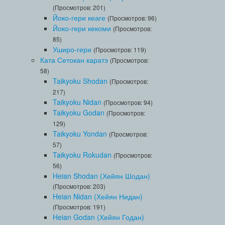
(Просмотров: 201)
Йоко-гери кеаге
(Просмотров: 96)
Йоко-гери кекоми
(Просмотров:
85)
Уширо-гери
(Просмотров: 119)
Ката Сетокан каратэ
(Просмотров:
58)
Taikyoku Shodan
(Просмотров:
217)
Taikyoku Nidan
(Просмотров: 94)
Taikyoku Godan
(Просмотров:
129)
Taikyoku Yondan
(Просмотров:
57)
Taikyoku Rokudan
(Просмотров:
56)
Heian Shodan (Хейян Шодан)
(Просмотров: 203)
Heian Nidan (Хейян Нидан)
(Просмотров: 191)
Heian Godan (Хейян Годан)