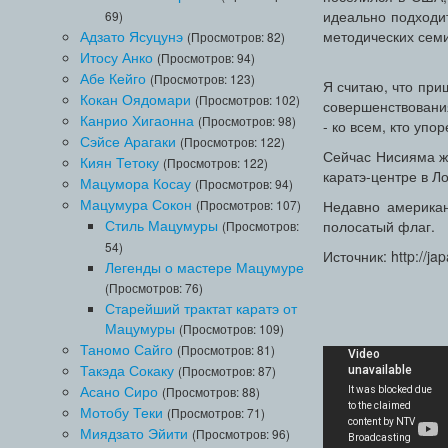
идеально подходи
69)
Адзато Ясуцунэ
методических сем
(Просмотров: 82)
Итосу Анко
(Просмотров: 94)
Абе Кейго
(Просмотров: 123)
Я считаю, что при
Кокан Оядомари
(Просмотров: 102)
совершенствования
Канрио Хигаонна
(Просмотров: 98)
- ко всем, кто упор
Сэйсе Арагаки
(Просмотров: 122)
Сейчас Нисияма жи
Киян Тетоку
(Просмотров: 122)
каратэ-центре в Л
Мацумора Косау
(Просмотров: 94)
Мацумура Сокон
(Просмотров: 107)
Недавно американ
Стиль Мацумуры
полосатый флаг.
(Просмотров:
54)
Источник: http://ja
Легенды о мастере Мацумуре
(Просмотров: 76)
Старейший трактат каратэ от
Мацумуры
(Просмотров: 109)
Таномо Сайго
(Просмотров: 81)
Такэда Сокаку
(Просмотров: 87)
Асано Сиро
(Просмотров: 88)
Мотобу Теки
(Просмотров: 71)
Миядзато Эйити
(Просмотров: 96)