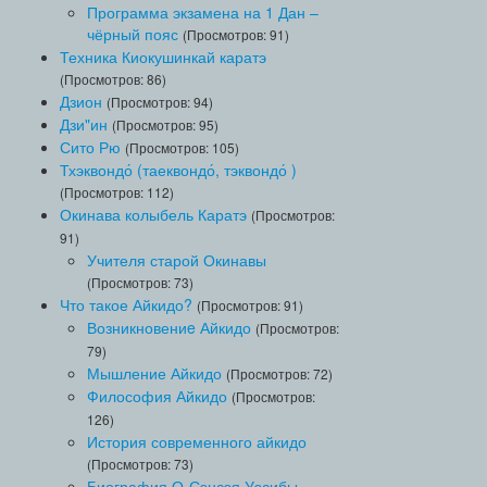
Программа экзамена на 1 Дан –
чёрный пояс
(Просмотров: 91)
Техника Киокушинкай каратэ
(Просмотров: 86)
Дзион
(Просмотров: 94)
Дзи"ин
(Просмотров: 95)
Сито Рю
(Просмотров: 105)
Тхэквондо́ (таеквондо́, тэквондо́ )
(Просмотров: 112)
Окинава колыбель Каратэ
(Просмотров:
91)
Учителя старой Окинавы
(Просмотров: 73)
Что такое Айкидо?
(Просмотров: 91)
Возникновениe Айкидо
(Просмотров:
79)
Мышление Айкидо
(Просмотров: 72)
Философия Айкидо
(Просмотров:
126)
История современного айкидо
(Просмотров: 73)
Биография О-Сэнсэя Уэсибы