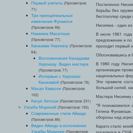
Первый учитель
(Просмотров:
Постепенно Нисиям
71)
борьбы без оружия
Три принципиальных
бестселлер среди к
изменения Фунакоси
Нисияма - один из
(Просмотров: 66)
Накаяма Масатоши
В июле 1961 года
(Просмотров: 77)
предложение и по
Каназава Хироказу
проходит первый н
(Просмотров:
64)
Обосновавшись в С
Воспоминания Канадзава
В 1980 году Ниси
Хироказу. Видео мастера
организации прово
(Просмотров: 77)
национальных феде
Интервью с Хироказо
Эти правила сост
Каназавой
(Просмотров: 76)
большой силой, ка
Масао Кавасое
(Просмотров:
102)
Мастера Нисияму с
Касуя Хитоши
(Просмотров: 231)
"Я познакомился с
Уэсиба Морихей
(Просмотров: 150)
Гитина Фунакоши.
Современные стили Айкидо
обороны над агрес
(Просмотров: 86)
Видео Айкидо в исполнении
Каратэ стало моей
Уэсибы Морихея
(Просмотров:
поселился в США, 