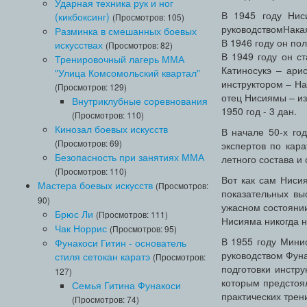
Ударная техника рук и ног
В 1945 году Ниси
(кикбоксинг)
(Просмотров: 105)
руководствомНака
Разминка в смешанных боевых
В 1946 году он пол
искусствах
(Просмотров: 82)
В 1949 году он с
Тренировочный лагерь ММА
Катиносукэ – ари
"Улица Комсомольский квартал"
инструктором – Н
(Просмотров: 129)
отец Нисиямы – из
Внутриклубные соревнования
1950 год - 3 дан.
(Просмотров: 110)
Кинозал боевых искусств
В начале 50-х го
(Просмотров: 69)
экспертов по кар
Безопасность при занятиях ММА
летного состава и
(Просмотров: 110)
Вот как сам Ниси
Мастера боевых искусств
(Просмотров:
показательных вы
90)
ужасном состоянии
Брюс Ли
(Просмотров: 111)
Нисияма никогда н
Чак Норрис
(Просмотров: 95)
В 1955 году Мини
Фунакоси Гитин - основатель
руководством Фун
стиля сетокан каратэ
(Просмотров:
подготовки инстру
127)
которым предстоял
Семья Гитина Фунакоси
практических трен
(Просмотров: 74)