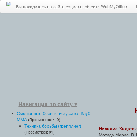
Вы находитесь на сайте социальной сети WebMyOffice
Навигация по сайту ▾
Смешанные боевые искусства. Клуб
ММА
(Просмотров: 410)
Техника борьбы (грепплинг)
Нисияма Хидэтак
(Просмотров: 91)
Мотида Морио. В 19