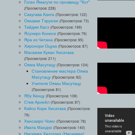
Гоген Ямагути по прозвищу "Кот"
(Просмотров: 228)
Сакугава Канга
(Просмотров: 122)
Оказаки Тэруюки
(Просмотров: 73)
Тайджи Касэ
(Просмотров: 199)
Ясухиро Кониси
(Просмотров: 76)
Яра из Читана
(Просмотров: 95)
Хиронори Оцука
(Просмотров: 87)
Масаюки Кукан Хисатака
(Просмотров: 211)
Ояма Масутацу
(Просмотров: 124)
Становление мастера Ояма
Масутацу
(Просмотров: 92)
Учителя Оямы Масутацу
(Просмотров: 81)
Ябу Кенцу
(Просмотров: 108)
Стив Арнейл
(Просмотров: 87)
Кайсо Кори Хисатака
(Просмотров:
76)
Хансаиро Чомо
(Просмотров: 78)
Ивата Мандзо
(Просмотров: 140)
Нисияма Хидэтака (Нишияма)