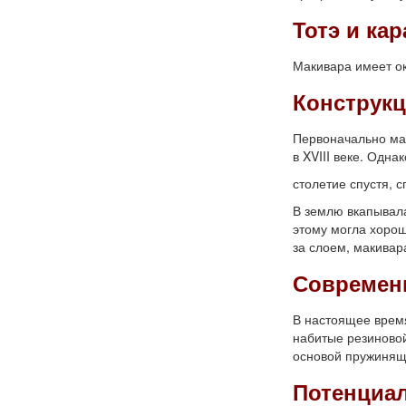
Тотэ и кар
Макивара имеет
о
Конструк
Первоначально ма
в XVIII веке. Одна
столетие спустя, 
В землю вкапывала
этому могла хорош
за слоем, макивара
Современ
В настоящее время
набитые резиновой
основой пружинящ
Потенциа