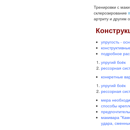
Тренировки с маки
склерозирование
артриту и другим 
Конструк
упругость - ос
конструктивны
подробное рас
упругий боёк
рессорная сис
конкретные ва
упругий боёк
рессорная сис
мера необходи
способы крепл
предпочтитель
макивара "Кам
удара, сменные