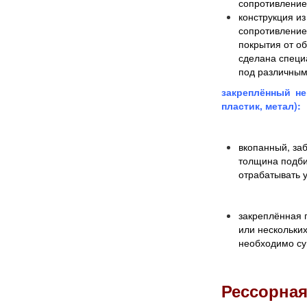
сопротивление
конструкция из
сопротивление
покрытия от об
сделана специа
под различным
закреплённый не
пластик, метал):
вкопанный, заб
толщина
подб
отрабатывать 
закреплённая 
или нескольки
необходимо су
Рессорная