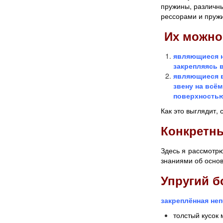
пружины, различны
рессорами и пруж
Их можно 
являющиеся н
закрепляясь 
являющиеся в
звену на всё
поверхность
Как это выглядит, 
Конкретны
Здесь я рассмотрю
знаниями об осно
Упругий б
закреплённая неп
толстый кусок