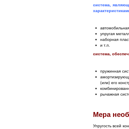
система, являющ
характеристикам
автомобильная
упругая метал
наборная плас
и т.п.
система, обеспе
пружинная сис
амортизирующа
(или) его конс
комбинированн
рычажная систе
Мера необ
Упругость всей ко