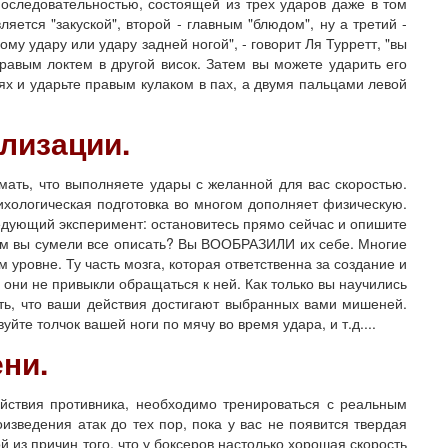
ледовательностью, состоящей из трех ударов даже в том
яется "закуской", второй - главным "блюдом", ну а третий -
му удару или удару задней ногой", - говорит Ля Турретт, "вы
правым локтем в другой висок. Затем вы можете ударить его
нях и ударьте правым кулаком в пах, а двумя пальцами левой
ализации.
ть, что выполняете удары с желанной для вас скоростью.
психологическая подготовка во многом дополняет физическую.
ледующий эксперимент: остановитесь прямо сейчас и опишите
ом вы сумели все описать? Вы ВООБРАЗИЛИ их себе. Многие
 уровне. Ту часть мозга, которая ответственна за создание и
 они не привыкли обращаться к ней. Как только вы научились
ать, что ваши действия достигают выбранных вами мишеней.
те толчок вашей ноги по мячу во время удара, и т.д....
ни.
твия противника, необходимо тренироваться с реальным
изведения атак до тех пор, пока у вас не появится твердая
й из причин того, что у боксеров настолько хорошая скорость