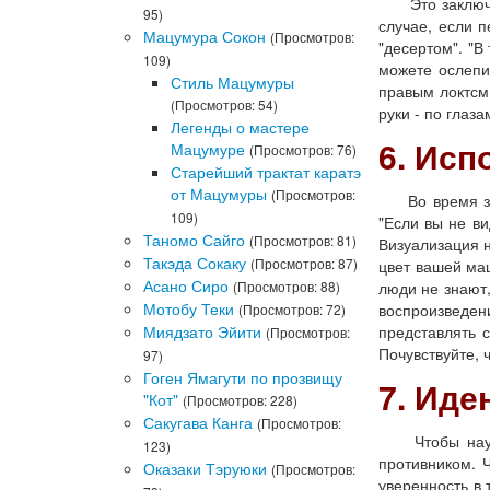
Это заключени
95)
случае, если п
Мацумура Сокон
(Просмотров:
"десертом". "В
109)
можете ослепит
Стиль Мацумуры
правым локтсм 
(Просмотров: 54)
руки - по глаза
Легенды о мастере
6. Исп
Мацумуре
(Просмотров: 76)
Старейший трактат каратэ
от Мацумуры
(Просмотров:
Во время заня
109)
"Если вы не ви
Таномо Сайго
(Просмотров: 81)
Визуализация н
Такэда Сокаку
(Просмотров: 87)
цвет вашей ма
Асано Сиро
(Просмотров: 88)
люди не знают,
Мотобу Теки
воспроизведени
(Просмотров: 72)
Миядзато Эйити
представлять 
(Просмотров:
Почувствуйте, 
97)
Гоген Ямагути по прозвищу
7. Ид
"Кот"
(Просмотров: 228)
Сакугава Канга
(Просмотров:
Чтобы научит
123)
противником. Ч
Оказаки Тэруюки
(Просмотров:
уверенность в 