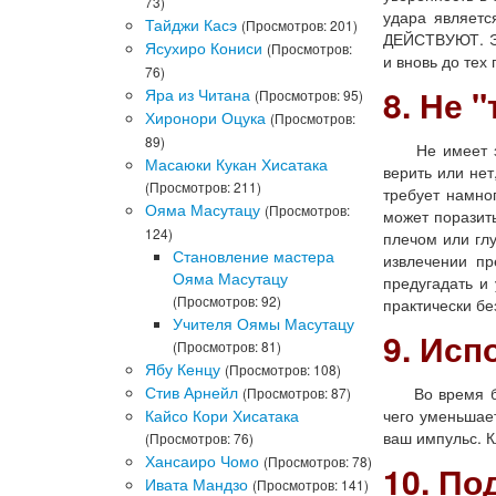
73)
удара являетс
Тайджи Касэ
(Просмотров: 201)
ДЕЙСТВУЮТ. Эт
Ясухиро Кониси
(Просмотров:
и вновь до тех
76)
8. Не 
Яра из Читана
(Просмотров: 95)
Хиронори Оцука
(Просмотров:
89)
Не имеет знач
Масаюки Кукан Хисатака
верить или нет
(Просмотров: 211)
требует намно
Ояма Масутацу
(Просмотров:
может поразить
124)
плечом или глу
Становление мастера
извлечении пр
Ояма Масутацу
предугадать и 
(Просмотров: 92)
практически бе
Учителя Оямы Масутацу
9. Исп
(Просмотров: 81)
Ябу Кенцу
(Просмотров: 108)
Стив Арнейл
Во время боя 
(Просмотров: 87)
Кайсо Кори Хисатака
чего уменьшает
ваш импульс. К
(Просмотров: 76)
Хансаиро Чомо
(Просмотров: 78)
10. П
Ивата Мандзо
(Просмотров: 141)