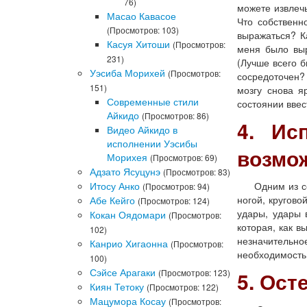
76)
можете извлеч
Масао Кавасое
Что собственн
(Просмотров: 103)
выражаться? К
Касуя Хитоши
(Просмотров:
меня было выр
231)
(Лучше всего б
Уэсиба Морихей
(Просмотров:
сосредоточен? 
151)
мозгу снова я
Современные стили
состоянии ввес
Айкидо
(Просмотров: 86)
4. Ис
Видео Айкидо в
исполнении Уэсибы
возмо
Морихея
(Просмотров: 69)
Адзато Ясуцунэ
(Просмотров: 83)
Итосу Анко
Одним из секр
(Просмотров: 94)
ногой, кругово
Абе Кейго
(Просмотров: 124)
удары, удары в
Кокан Оядомари
(Просмотров:
которая, как в
102)
незначительно
Канрио Хигаонна
(Просмотров:
необходимость 
100)
Сэйсе Арагаки
(Просмотров: 123)
5. Ост
Киян Тетоку
(Просмотров: 122)
Мацумора Косау
(Просмотров: