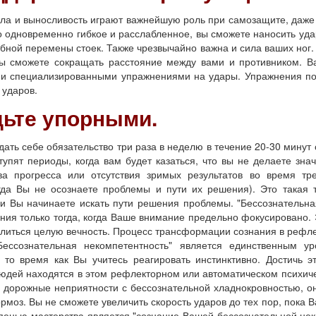
а и выносливость играют важнейшую роль при самозащите, даже у
о одновременно гибкое и расслабленное, вы сможете наносить уда
бной перемены стоек. Также чрезвычайно важна и сила ваших ног.
ы сможете сокращать расстояние между вами и противником. Ва
и специализированными упражнениями на удары. Упражнения помо
 ударов.
дьте упорными.
 себе обязательство три раза в неделю в течение 20-30 минут ст
тупят периоды, когда вам будет казаться, что вы не делаете зн
ва прогресса или отсутствия зримых результатов во время тре
огда Вы не осознаете проблемы и пути их решения). Это такая 
 и Вы начинаете искать пути решения проблемы. "Бессознательна
ия только тогда, когда Ваше внимание предельно фокусировано. 
длиться целую вечность. Процесс трансформации сознания в рефл
Бессознательная некомпетентность" является единственным ур
 то время как Вы учитесь реагировать инстинктивно. Достичь 
юдей находятся в этом рефлекторном или автоматическом психичес
а дорожные неприятности с бессознательной хладнокровностью, о
рмоз. Вы не сможете увеличить скорость ударов до тех пор, пока
енью мастерства является "сознание Вашей бессознательной неко