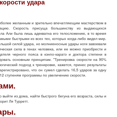
скорости удара
иболее желанным и зрительно впечатляющим мастерством в
ацию. Скорость присуща большинству из выдающихся
ла Али была лишь адекватна его телосложению, в то время
амыми быстрыми из всех тех, которых когда-либо видел мир.
ольшой силой удара, но молниеносные удары ноги завоевали
ческая сила в генах человека, или ее можно приобрести и
теля черного пояса в кэнпо-каратэ и доктора степени в
едовать основным принципам. "Тренировка скорости на 90%
логический подход к тренировке, кажется, принес результаты
регистрировано, что он сумел сделать 16,5 ударов за одну
я 12 ступеням программы по увеличению скорости.
ами.
 выйти из дома, найти быстрого бегуна его возраста, силы и
ворит Ля Турретт.
ары.