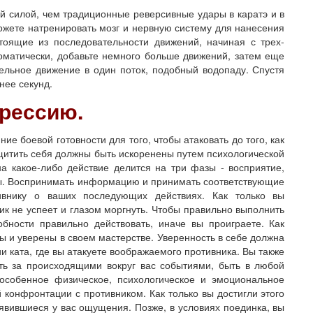
 силой, чем традиционные реверсивные удары в каратэ и в
 можете натренировать мозг и нервную систему для нанесения
стоящие из последовательности движений, начиная с трех-
томатически, добавьте немного больше движений, затем еще
дельное движение в один поток, подобный водопаду. Спустя
нее секунд.
грессию.
 боевой готовности для того, чтобы атаковать до того, как
щитить себя должны быть искоренены путем психологической
а какое-либо действие делится на три фазы - восприятие,
нды. Воспринимать информацию и принимать соответствующие
ивнику о ваших последующих действиях. Как только вы
ик не успеет и глазом моргнуть. Чтобы правильно выполнить
бности правильно действовать, иначе вы проиграете. Как
ны и уверены в своем мастерстве. Уверенность в себе должна
 ката, где вы атакуете воображаемого противника. Вы также
ать за происходящими вокруг вас событиями, быть в любой
 особенное физическое, психологическое и эмоциональное
 конфронтации с противником. Как только вы достигли этого
оявившиеся у вас ощущения. Позже, в условиях поединка, вы