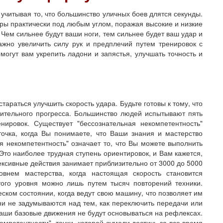
читывая то, что большинство уличных боев длятся секунды.
ры практически под любым углом, поражая высокие и низкие
 Чем сильнее будут ваши ноги, тем сильнее будет ваш удар и
жно увеличить силу рук и предплечий путем тренировок с
гут вам укрепить ладони и запястья, улучшать точность и
араться улучшить скорость удара. Будьте готовы к тому, что
ачительного прогресса. Большинство людей испытывают пять
нировок. Существует "бессознательная некомпетентность"
точка, когда Вы понимаете, что Ваши знания и мастерство
я некомпетентность" означает то, что Вы можете выполнить
Это наиболее трудная ступень ориентировок, и Вам кажется,
ексивные действия занимает приблизительно от 3000 до 5000
овнем мастерства, когда настоящая скорость становится
этого уровня можно лишь путем тысяч повторений техники.
ком состоянии, когда ведут свою машину, что позволяет им
ни не задумываются над тем, как переключить передачи или
 Ваши базовые движения не будут основываться на рефлексах.
мпетентности", точки, которой сумели достичь за все время