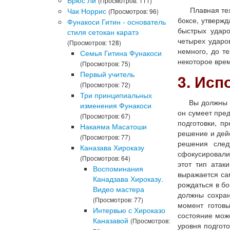
Брюс Ли
(Просмотров: 111)
Плавная техни
Чак Норрис
(Просмотров: 96)
боксе, утвержд
Фунакоси Гитин - основатель
быстрых ударо
стиля сетокан каратэ
четырех ударо
(Просмотров: 128)
немного, до т
Семья Гитина Фунакоси
некоторое врем
(Просмотров: 75)
Первый учитель
3. Исп
(Просмотров: 72)
Три принципиальных
Вы должны науч
изменения Фунакоси
он сумеет пре
(Просмотров: 67)
подготовки, п
Накаяма Масатоши
решение и дей
(Просмотров: 77)
решения след
Каназава Хироказу
сфокусировалис
(Просмотров: 64)
этот тип атак
Воспоминания
выражается сам
Канадзава Хироказу.
рождаться в бо
Видео мастера
должны сохран
(Просмотров: 77)
момент готовы
Интервью с Хироказо
состояние може
Каназавой
(Просмотров:
уровня подгото