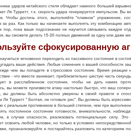
ка ударов китайского стиля обладает намного большей взрывной
ает Ля Турретт, т.к. скорость удара генерируется импульсом. Вы
в. Чтобы достичь этого, выполняйте "плавное" упражнение, со
в за раз. Как только вы начинаете выполнять эту комбинацию ав
ех пор, пока ваше подсознание не научится связывать каждое от
я, вы сможете делать 15-20 полных движений за одну или даже ме
ользуйте сфокусированную а
иться мгновенно переходить из пассивного состояния в состояние
дугадать ваши действия. Любые сомнения о вашей способности за
режде чем вы попадете в стрессовое состояние. Время реакции н
ствие - что вместе занимает, приблизительно шестую часть секу
ует в расслабленном состоянии, чтобы не дать намек прот
ь, вы можете произвести атаку настолько быстро, что ваш соперн
и, вы должны быть абсолютно уверены в своей правоте и спосо
 Ля Турретт " Болтая, не готовьте рис". Вы должны быть агрессив
ю с реальным противником в большей степени, чем при выполнении
ять постоянное состояние готовности, внимательности, наблюд
м, в случае опасности, реализовать потенциальную силу. Это
т освоить любой человек, но только в условиях непосредственной
вки, проанализируйте и постарайтесь разложить по категориям п