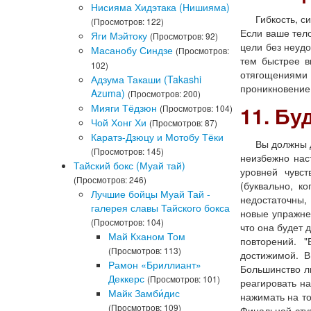
Нисияма Хидэтака (Нишияма)
Гибкость, сил
(Просмотров: 122)
Если ваше тел
Яги Мэйтоку
(Просмотров: 92)
цели без неудо
Масанобу Синдзе
(Просмотров:
тем быстрее в
102)
отягощениями 
Адзума Такаши (Takashi
проникновение
Azuma)
(Просмотров: 200)
Мияги Тёдзюн
11. Бу
(Просмотров: 104)
Чой Хонг Хи
(Просмотров: 87)
Каратэ-Дзюцу и Мотобу Тёки
Вы должны дать
(Просмотров: 145)
неизбежно нас
Тайский бокс (Муай тай)
уровней чувст
(Просмотров: 246)
(буквально, к
Лучшие бойцы Муай Тай -
недостаточны,
галерея славы Тайского бокса
новые упражнен
(Просмотров: 104)
что она будет 
Май Кханом Том
повторений. "
(Просмотров: 113)
достижимой. В
Рамон «Бриллиант»
Большинство л
Деккерс
(Просмотров: 101)
реагировать н
Майк Замби́дис
нажимать на то
(Просмотров: 109)
Финальной ступ