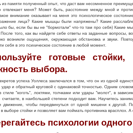
ь из памяти полученный опыт, что даст вам несомненное преимущ
о отвлекает меня? Может быть, расстояние между мной и прот
акое внимание оказывает на меня это психологическое состоян
ажение лица? Какие мышцы были напряжены? Какие расслаблен
ыло бы, если бы вы не "бормотали" что-то там про себя) Какие 
После того, как вы найдете себе ответы на заданные вопросы, в
рко возникли ощущения, окружающая обстановка и звуки. Повто
ти себя в это психическое состояние в любой момент.
пользуйте готовые стойки,
жность выбора.
етов успеха Уоллеса заключался в том, что он из одной единств
й удар и обратный круговой с одинаковой точностью. Одним слово
 стиле "коготь", локтями, толчками или удары "молот", в зависи
ы считаете, в наибольшей степени подходит вам. Научитесь заним
е движение, чтобы передвинуться от одной мишени к другой. П
в выборе стойки и позволяет вам поймать противника врасплох. А
ерегайтесь психологии одного