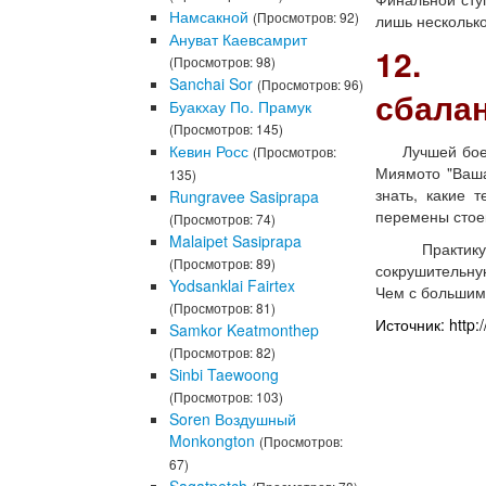
Намсакной
(Просмотров: 92)
лишь нескольк
Ануват Каевсамрит
12. 
(Просмотров: 98)
Sanchai Sor
(Просмотров: 96)
сбала
Буакхау По. Прамук
(Просмотров: 145)
Кевин Росс
Лучшей боевой
(Просмотров:
Миямото "Ваша
135)
знать, какие 
Rungravee Sasiprapa
перемены стое
(Просмотров: 74)
Malaipet Sasiprapa
Практикуйте 
(Просмотров: 89)
сокрушительную
Yodsanklai Fairtex
Чем с большим
(Просмотров: 81)
Источник: http:
Samkor Keatmonthep
(Просмотров: 82)
Sinbi Taewoong
(Просмотров: 103)
Soren Воздушный
Monkongton
(Просмотров:
67)