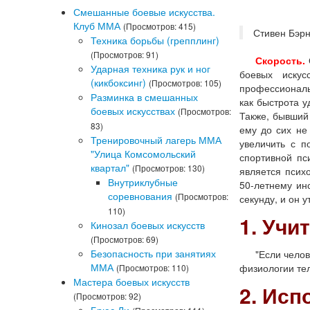
Смешанные боевые искусства.
Клуб ММА
(Просмотров: 415)
Стивен Бэр
Техника борьбы (грепплинг)
(Просмотров: 91)
Скорость.
Ударная техника рук и ног
боевых иску
(кикбоксинг)
(Просмотров: 105)
профессиональ
Разминка в смешанных
как быстрота у
боевых искусствах
(Просмотров:
Также, бывший
83)
ему до сих не
Тренировочный лагерь ММА
увеличить с п
"Улица Комсомольский
спортивной пс
квартал"
(Просмотров: 130)
является психо
Внутриклубные
50-летнему ин
соревнования
(Просмотров:
секунду, и он 
110)
1. Учи
Кинозал боевых искусств
(Просмотров: 69)
Безопасность при занятиях
"Если человек 
ММА
физиологии тела
(Просмотров: 110)
Мастера боевых искусств
2. Исп
(Просмотров: 92)