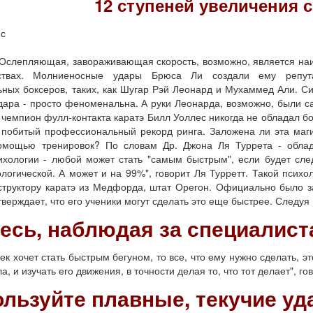
12 ступеней увеличения 
нс
Ослепляющая, завораживающая скорость, возможно, является на
сствах. Молниеносные удары Брюса Ли создали ему репут
ных боксеров, таких, как Шугар Рэй Леонард и Мухаммед Али. Си
дара - просто феноменальна. А руки Леонарда, возможно, были с
 чемпион фулл-контакта каратэ Билл Уоллес никогда не обладал б
 побитый профессиональный рекорд ринга. Заложена ли эта маги
омощью тренировок? По словам Др. Джона Ля Туррета - облада
ихологии - любой может стать "самым быстрым", если будет сл
логической. А может и на 99%", говорит Ля Турретт. Такой психо
структору каратэ из Медфорда, штат Орегон. Официально было за
утверждает, что его ученики могут сделать это еще быстрее. Следу
тесь, наблюдая за специалист
хочет стать быстрым бегуном, то все, что ему нужно сделать, это
, и изучать его движения, в точности делая то, что тот делает", го
ользуйте плавные, текучие уд