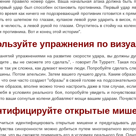
е правило номер один. Ваша начальная атака должна быть пос
ервый удар был способен остановить противника. Первый удар явл
 то время как ничего не подозревающий противник готовится к прямо
ь его шлепком по глазам, кулаком левой руки ударить в висок, 
в челюсть, а левой рукой по глазам. Опуститесь в стойку на коле
м противника. Вот и конец этой истории".
ользуйте упражнения по визу
тий упражнениями на развитие скорости удара, вы должны дума
дите , вы не сможете это сделать", - говорит Ля Турретт. Такая 
е так уж сложна, как думают многие люди. Попробуйте сделать с
шины. Потом апельсин. Затем вашего лучшего друга. Каким образ
 что они часто создают "образы" в своей голове на подсознательном
е образов, вполне можно точно настроить даже в том случае, если
себя в условиях реального боя, попробуйте увидеть и почувствов
что ваши согнутые колени добавляют мощи вашим ударам. Почувствуй
ентифицируйте открытые мише
ься идентифицировать открытые мишени и предугадывать дейс
увства синхронности можно добиться путем многократного воспро
том, что вы сможете применять его в условиях реального боя. Одно