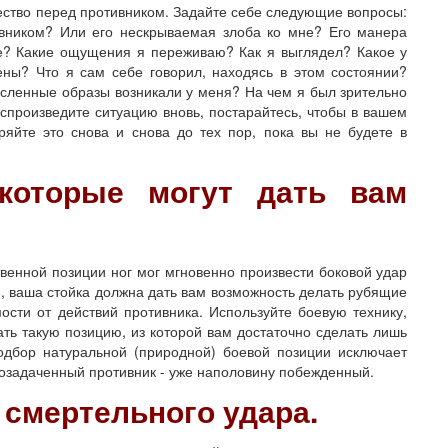
ество перед противником. Задайте себе следующие вопросы:
ивником? Или его нескрываемая злоба ко мне? Его манера
ие? Какие ощущения я переживаю? Как я выглядел? Какое у
ы? Что я сам себе говорил, находясь в этом состоянии?
мысленные образы возникали у меня? На чем я был зрительно
оспроизведите ситуацию вновь, постарайтесь, чтобы в вашем
ряйте это снова и снова до тех пор, пока вы не будете в
 которые могут дать вам
енной позиции ног мог мгновенно произвести боковой удар
м, ваша стойка должна дать вам возможность делать рубящие
мости от действий противника. Используйте боевую технику,
ать такую позицию, из которой вам достаточно сделать лишь
одбор натуральной (природной) боевой позиции исключает
 озадаченный противник - уже наполовину побежденный.
 смертельного удара.