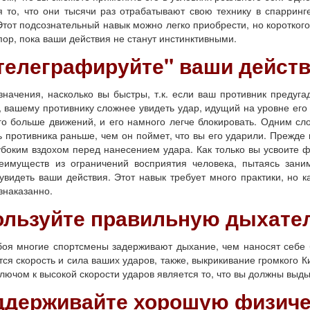
я то, что они тысячи раз отрабатывают свою технику в спарринг
от подсознательный навык можно легко приобрести, но короткого 
 пор, пока ваши действия не станут инстинктивными.
"телеграфируйте" ваши действ
ения, насколько вы быстры, т.к. если ваш противник предугад
, вашему противнику сложнее увидеть удар, идущий на уровне его гл
го больше движений, и его намного легче блокировать. Одним сл
 противника раньше, чем он поймет, что вы его ударили. Прежде 
боким вздохом перед нанесением удара. Как только вы усвоите ф
еимуществ из ограничений восприятия человека, пытаясь зани
увидеть ваши действия. Этот навык требует много практики, но к
знаказанно.
ользуйте правильную дыхате
многие спортсмены задерживают дыхание, чем наносят себе бо
ся скорость и сила ваших ударов, также, выкрикивание громкого Ки
лючом к высокой скорости ударов является то, что вы должны выдых
оддерживайте хорошую физич