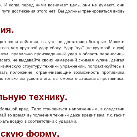
е. И когда перед ними возникает цель, они не думают, они
пути достижения этого нет. Вы должны тренироваться вновь
ия.
ал ваши действия, вы уже не достаточно быстрые. Можете
аз, чем круговой удар сбоку. Удар "хук" (не круговой, а хук)
овом, правильно произведенный удар в область переносицы
всего, не выдавайте своих намерений сжимая кулаки, двигая
изическую структуру техники упражнений, попрактикуйтесь в
мать положение, ограничивающие возможность противника
ак только вы усвоите его, вы сможете атаковать противника,
льную технику.
льшой вред. Тело становиться напряженным, в следствии
ай во время выполнения техники даже вредит вам, т.к. гасит
ать воздух в соответствии с ударами.
ескую форму.